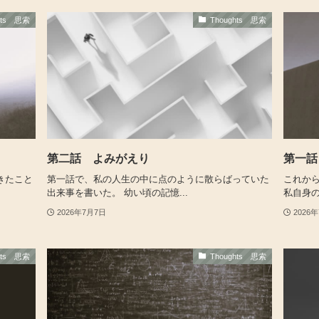
hts 思索
Thoughts 思索
第二話 よみがえり
第一話
きたこと
第一話で、私の人生の中に点のように散らばっていた
これか
出来事を書いた。 幼い頃の記憶...
私自身の
2026年7月7日
2026
hts 思索
Thoughts 思索