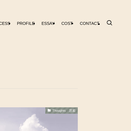
CESS
PROFILE
ESSAY
COST
CONTACT
Thoughts 思索