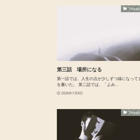
Thoug
第三話 場所になる
第一話では、人生の点が少しずつ線になって
を書いた。 第二話では、「よみ...
2026年7月8日
Thoug