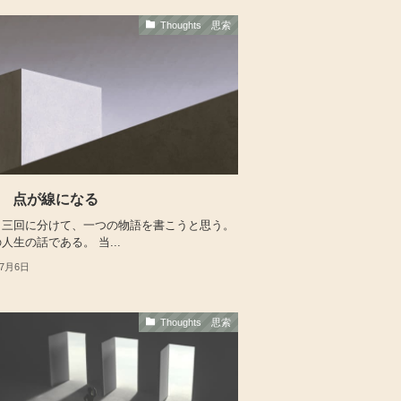
Thoughts 思索
 点が線になる
ら三回に分けて、一つの物語を書こうと思う。
人生の話である。 当...
年7月6日
Thoughts 思索