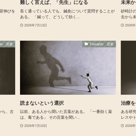
難しく言えば、「先生」になる
未来か
背伸びを
長く通っている人でも、鍼灸について質問することが
砂時計
ある。 「鍼って、どうして効く...
去から未
2026年7月13日
2026
hts 思索
Thoughts 思索
読まないという選択
治療を
から、古
以前、ある人から聞いた言葉がある。 「一番効く薬
ある研
は、毒である」 その言葉を聞い...
レスやト
2026年7月10日
2026