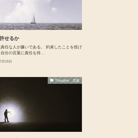
許せるか
無責任な人が嫌いである。 約束したことを投げ
自分の言葉に責任を持...
年7月15日
Thoughts 思索