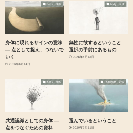
body 身体
body 身体
身体に現れるサインの意味
無性に欲するということ ―
― 点として捉え、つないで
選択の手前にあるもの
いく
2026年6月13日
2026年6月14日
body 身体
Thoughts 思索
共通認識としての身体 ―
選んでいるということ
点をつなぐための資料
2026年6月11日