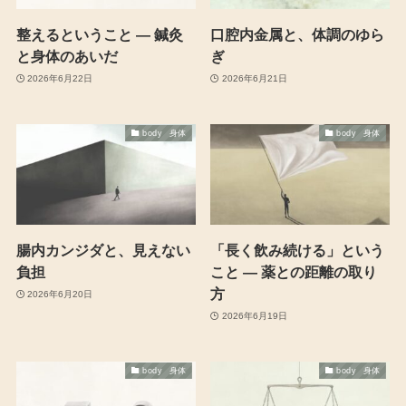
整えるということ ― 鍼灸
口腔内金属と、体調のゆら
と身体のあいだ
ぎ
2026年6月22日
2026年6月21日
body 身体
body 身体
腸内カンジダと、見えない
「長く飲み続ける」という
負担
こと ― 薬との距離の取り
方
2026年6月20日
2026年6月19日
body 身体
body 身体