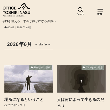
Search
MENU
余白を整える。思考が静かになる身体へ。
HOME
2026年
6月
2026年6月
– date –
Thoughts 思索
Thoughts 思索
場所になるということ
人は何によって生きるのだ
ろう
2026年6月30日