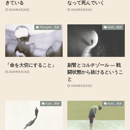
きている
なって死んでいく
2026年6月26日
2026年6月25日
Thoughts 思索
body 身体
「命を大切にすること」
副腎とコルチゾール ― 戦
闘状態から抜けるというこ
2026年6月24日
と
2026年6月23日
body 身体
body 身体