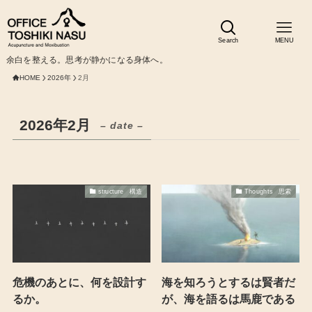
Search
MENU
余白を整える。思考が静かになる身体へ。
HOME
2026年
2月
2026年2月
– date –
structure 構造
Thoughts 思索
危機のあとに、何を設計す
海を知ろうとするは賢者だ
るか。
が、海を語るは馬鹿である