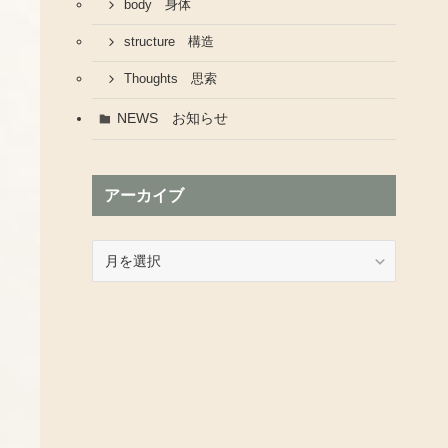
body 身体
structure 構造
Thoughts 思索
NEWS お知らせ
アーカイブ
ア
ー
カ
イ
ブ