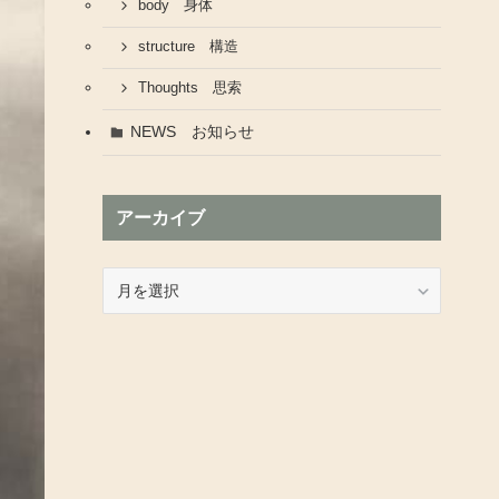
body 身体
structure 構造
Thoughts 思索
NEWS お知らせ
アーカイブ
ア
ー
カ
イ
ブ