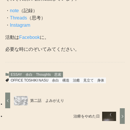
・
note
（記録）
・
Threads
（思考）
・
Instagram
活動は
Facebook
に。
必要な時にのぞいてみてください。
ESSAY 余白
Thoughts 思索
OFFICE TOSHIKI NASU
余白
構造
治癒
見立て
身体
第二話 よみがえり
治療をやめた日