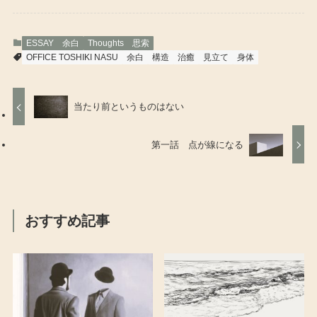
ESSAY 余白
Thoughts 思索
OFFICE TOSHIKI NASU
余白
構造
治癒
見立て
身体
当たり前というものはない
第一話 点が線になる
おすすめ記事