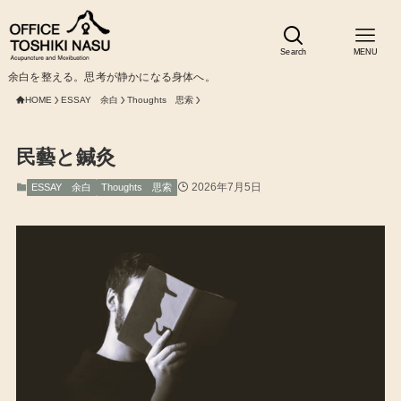
Search
MENU
余白を整える。思考が静かになる身体へ。
HOME
ESSAY 余白
Thoughts 思索
民藝と鍼灸
2026年7月5日
ESSAY 余白
Thoughts 思索