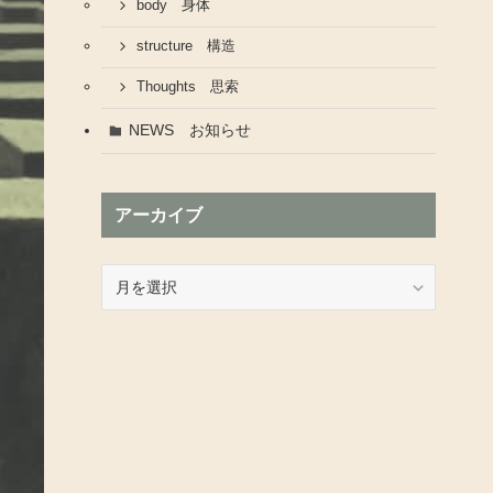
body 身体
structure 構造
Thoughts 思索
NEWS お知らせ
アーカイブ
ア
ー
カ
イ
ブ