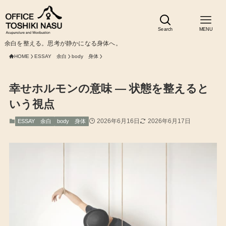
Search
MENU
余白を整える。思考が静かになる身体へ。
HOME
ESSAY 余白
body 身体
幸せホルモンの意味 ― 状態を整えると
いう視点
2026年6月16日
2026年6月17日
ESSAY 余白
body 身体