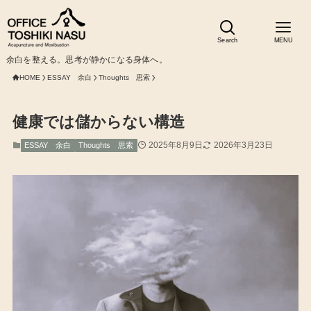
Search
MENU
余白を整える。思考が静かになる身体へ。
HOME
ESSAY 余白
Thoughts 思索
健康では儲からない構造
2025年8月9日
2026年3月23日
ESSAY 余白
Thoughts 思索