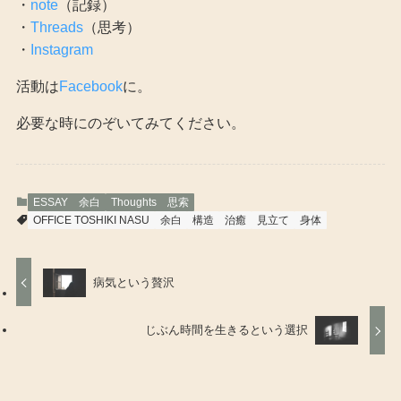
・
note
（記録）
・
Threads
（思考）
・
Instagram
活動は
Facebook
に。
必要な時にのぞいてみてください。
ESSAY 余白
Thoughts 思索
OFFICE TOSHIKI NASU
余白
構造
治癒
見立て
身体
病気という贅沢
じぶん時間を生きるという選択