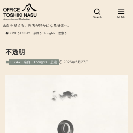
Search
MENU
余白を整える。思考が静かになる身体へ。
HOME
ESSAY 余白
Thoughts 思索
不透明
2026年5月27日
ESSAY 余白
Thoughts 思索