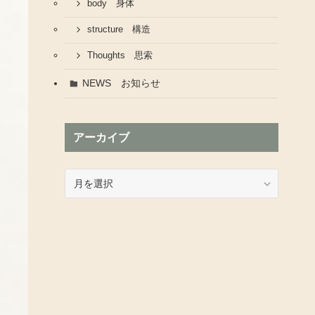
body 身体
structure 構造
Thoughts 思索
NEWS お知らせ
アーカイブ
ア
ー
カ
イ
ブ